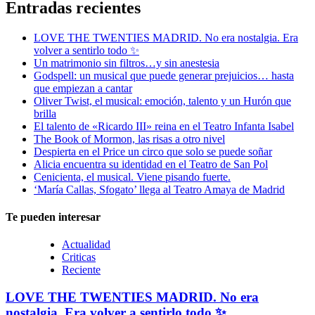
Entradas recientes
LOVE THE TWENTIES MADRID. No era nostalgia. Era
volver a sentirlo todo ✨
Un matrimonio sin filtros…y sin anestesia
Godspell: un musical que puede generar prejuicios… hasta
que empiezan a cantar
Oliver Twist, el musical: emoción, talento y un Hurón que
brilla
El talento de «Ricardo III» reina en el Teatro Infanta Isabel
The Book of Mormon, las risas a otro nivel
Despierta en el Price un circo que solo se puede soñar
Alicia encuentra su identidad en el Teatro de San Pol
Cenicienta, el musical. Viene pisando fuerte.
‘María Callas, Sfogato’ llega al Teatro Amaya de Madrid
Te pueden interesar
Actualidad
Criticas
Reciente
LOVE THE TWENTIES MADRID. No era
nostalgia. Era volver a sentirlo todo ✨