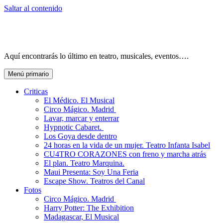
Saltar al contenido
Aquí encontrarás lo último en teatro, musicales, eventos….
Menú primario
Criticas
El Médico. El Musical
Circo Mágico. Madrid
Lavar, marcar y enterrar
Hypnotic Cabaret.
Los Goya desde dentro
24 horas en la vida de un mujer. Teatro Infanta Isabel
CU4TRO CORAZONES con freno y marcha atrás
El plan. Teatro Marquina.
Maui Presenta: Soy Una Feria
Escape Show. Teatros del Canal
Fotos
Circo Mágico. Madrid
Harry Potter: The Exhibition
Madagascar, El Musical