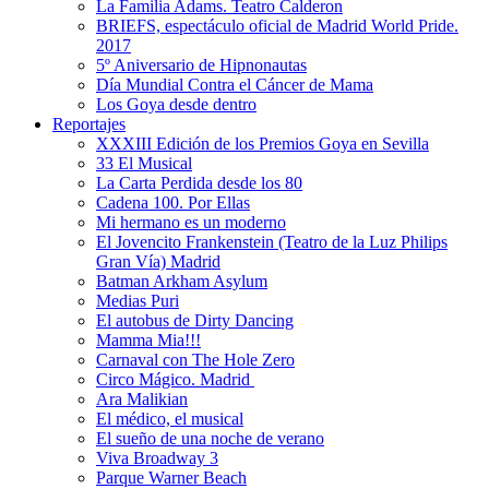
La Familia Adams. Teatro Calderon
BRIEFS, espectáculo oficial de Madrid World Pride.
2017
5º Aniversario de Hipnonautas
Día Mundial Contra el Cáncer de Mama
Los Goya desde dentro
Reportajes
XXXIII Edición de los Premios Goya en Sevilla
33 El Musical
La Carta Perdida desde los 80
Cadena 100. Por Ellas
Mi hermano es un moderno
El Jovencito Frankenstein (Teatro de la Luz Philips
Gran Vía) Madrid
Batman Arkham Asylum
Medias Puri
El autobus de Dirty Dancing
Mamma Mia!!!
Carnaval con The Hole Zero
Circo Mágico. Madrid
Ara Malikian
El médico, el musical
El sueño de una noche de verano
Viva Broadway 3
Parque Warner Beach