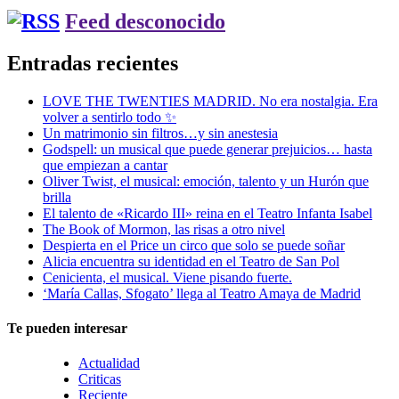
Feed desconocido
Entradas recientes
LOVE THE TWENTIES MADRID. No era nostalgia. Era
volver a sentirlo todo ✨
Un matrimonio sin filtros…y sin anestesia
Godspell: un musical que puede generar prejuicios… hasta
que empiezan a cantar
Oliver Twist, el musical: emoción, talento y un Hurón que
brilla
El talento de «Ricardo III» reina en el Teatro Infanta Isabel
The Book of Mormon, las risas a otro nivel
Despierta en el Price un circo que solo se puede soñar
Alicia encuentra su identidad en el Teatro de San Pol
Cenicienta, el musical. Viene pisando fuerte.
‘María Callas, Sfogato’ llega al Teatro Amaya de Madrid
Te pueden interesar
Actualidad
Criticas
Reciente