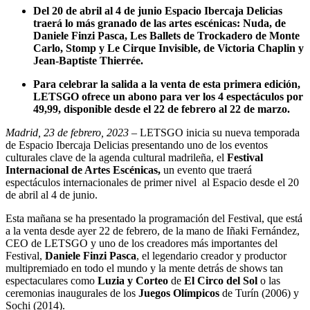
Del 20 de abril al 4 de junio Espacio Ibercaja Delicias
traerá lo más granado de las artes escénicas: Nuda, de
Daniele Finzi Pasca, Les Ballets de Trockadero de Monte
Carlo, Stomp y Le Cirque Invisible, de Victoria Chaplin y
Jean-Baptiste Thierrée.
Para celebrar la salida a la venta de esta primera edición,
LETSGO ofrece un abono para ver los 4 espectáculos por
49,99, disponible desde el 22 de febrero al 22 de marzo.
Madrid, 23 de febrero, 2023
– LETSGO inicia su nueva temporada
de Espacio Ibercaja Delicias presentando uno de los eventos
culturales clave de la agenda cultural madrileña, el
Festival
Internacional de Artes Escénicas,
un evento que traerá
espectáculos internacionales de primer nivel al Espacio desde el 20
de abril al 4 de junio.
Esta mañana se ha presentado la programación del Festival, que está
a la venta desde ayer 22 de febrero, de la mano de Iñaki Fernández,
CEO de LETSGO y uno de los creadores más importantes del
Festival,
Daniele Finzi Pasca
, el legendario creador y productor
multipremiado en todo el mundo y la mente detrás de shows tan
espectaculares como
Luzia y Corteo
de
El Circo del Sol
o las
ceremonias inaugurales de los
Juegos Olímpicos
de Turín (2006) y
Sochi (2014).