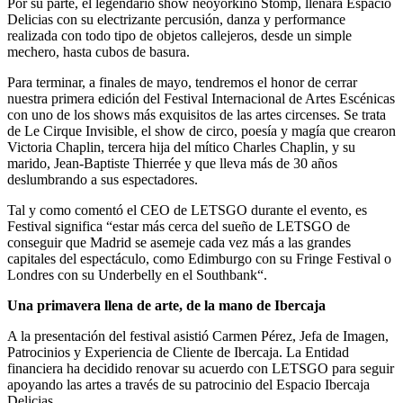
Por su parte, el legendario show neoyorkino Stomp, llenará Espacio
Delicias con su electrizante percusión, danza y performance
realizada con todo tipo de objetos callejeros, desde un simple
mechero, hasta cubos de basura.
Para terminar, a finales de mayo, tendremos el honor de cerrar
nuestra primera edición del Festival Internacional de Artes Escénicas
con uno de los shows más exquisitos de las artes circenses. Se trata
de Le Cirque Invisible, el show de circo, poesía y magía que crearon
Victoria Chaplin, tercera hija del mítico Charles Chaplin, y su
marido, Jean-Baptiste Thierrée y que lleva más de 30 años
deslumbrando a sus espectadores.
Tal y como comentó el CEO de LETSGO durante el evento, es
Festival significa “estar más cerca del sueño de LETSGO de
conseguir que Madrid se asemeje cada vez más a las grandes
capitales del espectáculo, como Edimburgo con su Fringe Festival o
Londres con su Underbelly en el Southbank“.
Una primavera llena de arte, de la mano de Ibercaja
A la presentación del festival asistió Carmen Pérez, Jefa de Imagen,
Patrocinios y Experiencia de Cliente de Ibercaja. La Entidad
financiera ha decidido renovar su acuerdo con LETSGO para seguir
apoyando las artes a través de su patrocinio del Espacio Ibercaja
Delicias.