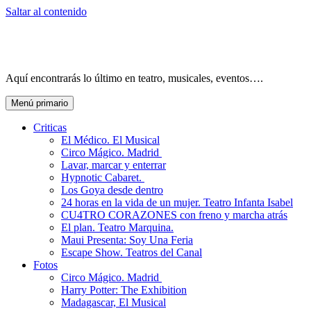
Saltar al contenido
Aquí encontrarás lo último en teatro, musicales, eventos….
Menú primario
Criticas
El Médico. El Musical
Circo Mágico. Madrid
Lavar, marcar y enterrar
Hypnotic Cabaret.
Los Goya desde dentro
24 horas en la vida de un mujer. Teatro Infanta Isabel
CU4TRO CORAZONES con freno y marcha atrás
El plan. Teatro Marquina.
Maui Presenta: Soy Una Feria
Escape Show. Teatros del Canal
Fotos
Circo Mágico. Madrid
Harry Potter: The Exhibition
Madagascar, El Musical