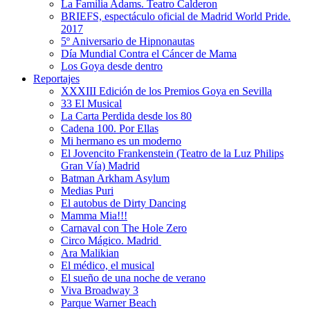
La Familia Adams. Teatro Calderon
BRIEFS, espectáculo oficial de Madrid World Pride.
2017
5º Aniversario de Hipnonautas
Día Mundial Contra el Cáncer de Mama
Los Goya desde dentro
Reportajes
XXXIII Edición de los Premios Goya en Sevilla
33 El Musical
La Carta Perdida desde los 80
Cadena 100. Por Ellas
Mi hermano es un moderno
El Jovencito Frankenstein (Teatro de la Luz Philips
Gran Vía) Madrid
Batman Arkham Asylum
Medias Puri
El autobus de Dirty Dancing
Mamma Mia!!!
Carnaval con The Hole Zero
Circo Mágico. Madrid
Ara Malikian
El médico, el musical
El sueño de una noche de verano
Viva Broadway 3
Parque Warner Beach