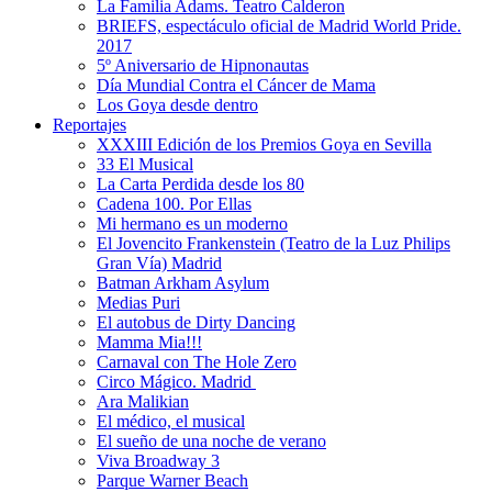
La Familia Adams. Teatro Calderon
BRIEFS, espectáculo oficial de Madrid World Pride.
2017
5º Aniversario de Hipnonautas
Día Mundial Contra el Cáncer de Mama
Los Goya desde dentro
Reportajes
XXXIII Edición de los Premios Goya en Sevilla
33 El Musical
La Carta Perdida desde los 80
Cadena 100. Por Ellas
Mi hermano es un moderno
El Jovencito Frankenstein (Teatro de la Luz Philips
Gran Vía) Madrid
Batman Arkham Asylum
Medias Puri
El autobus de Dirty Dancing
Mamma Mia!!!
Carnaval con The Hole Zero
Circo Mágico. Madrid
Ara Malikian
El médico, el musical
El sueño de una noche de verano
Viva Broadway 3
Parque Warner Beach