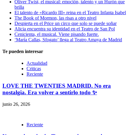
Oliver Twist, el musical: emoción, talento y un Hurón que
brilla
El talento de «Ricardo III» reina en el Teatro Infanta Isabel
The Book of Mormon, las risas a otro nivel
Despierta en el Price un circo que solo se puede soñar
Alicia encuentra su identidad en el Teatro de San Pol
Cenicienta, el musical. Viene pisando fuerte.
‘María Callas, Sfogato’ llega al Teatro Amaya de Madrid
Te pueden interesar
Actualidad
Criticas
Reciente
LOVE THE TWENTIES MADRID. No era
nostalgia. Era volver a sentirlo todo ✨
junio 26, 2026
Reciente