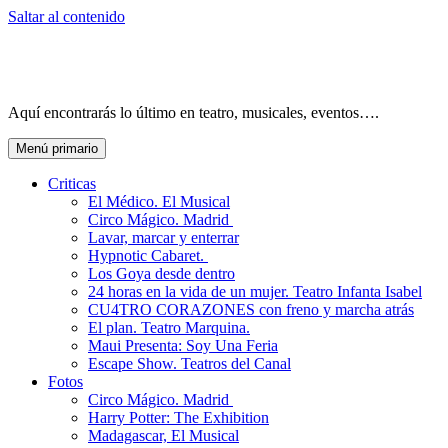
Saltar al contenido
Aquí encontrarás lo último en teatro, musicales, eventos….
Menú primario
Criticas
El Médico. El Musical
Circo Mágico. Madrid
Lavar, marcar y enterrar
Hypnotic Cabaret.
Los Goya desde dentro
24 horas en la vida de un mujer. Teatro Infanta Isabel
CU4TRO CORAZONES con freno y marcha atrás
El plan. Teatro Marquina.
Maui Presenta: Soy Una Feria
Escape Show. Teatros del Canal
Fotos
Circo Mágico. Madrid
Harry Potter: The Exhibition
Madagascar, El Musical