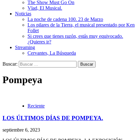
The Show Must Go On
Vlad, El Musical.
Noticias
La noche de cadena 100. 23 de Marzo
Los pilares de la Tierra, el musical presentado por Ken
Follet
Si crees que tienes razón, estás muy equivocado.
¿Quieres ir?
Streaming
Cervantes, La Búsqueda
Buscar:
Pompeya
Reciente
LOS ÚLTIMOS DÍAS DE POMPEYA.
septiembre 6, 2023