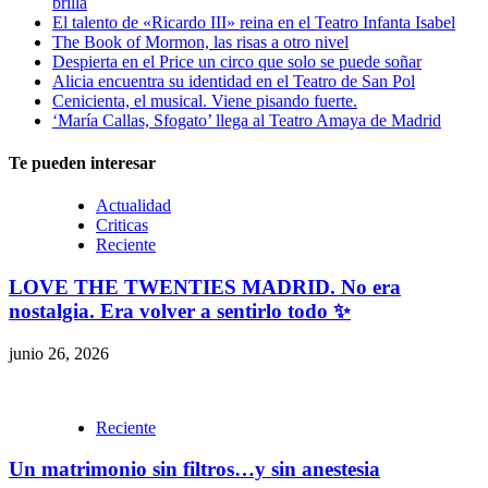
brilla
El talento de «Ricardo III» reina en el Teatro Infanta Isabel
The Book of Mormon, las risas a otro nivel
Despierta en el Price un circo que solo se puede soñar
Alicia encuentra su identidad en el Teatro de San Pol
Cenicienta, el musical. Viene pisando fuerte.
‘María Callas, Sfogato’ llega al Teatro Amaya de Madrid
Te pueden interesar
Actualidad
Criticas
Reciente
LOVE THE TWENTIES MADRID. No era
nostalgia. Era volver a sentirlo todo ✨
junio 26, 2026
Reciente
Un matrimonio sin filtros…y sin anestesia