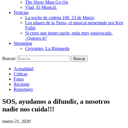
The Show Must Go On
Vlad, El Musical.
Noticias
La noche de cadena 100. 23 de Marzo
Los pilares de la Tierra, el musical presentado por Ken
Follet
Si crees que tienes razón, estás muy equivocado.
¿Quieres ir?
Streaming
Cervantes, La Búsqueda
Buscar:
Actualidad
Criticas
Fotos
Reciente
Reportajes
SOS, ayudanos a difundir, a nosotros
nadie nos cuida!!!
marzo 21, 2020