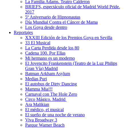
La Familia Adams. Teatro Calderon
BRIEFS, espectáculo oficial de Madrid World Pride.
2017
5º Aniversario de Hipnonautas
Día Mundial Contra el Cáncer de Mama
Los Goya desde dentro
Reportajes
XXXIII Edición de los Premios Goya en Sevilla
33 El Musical
La Carta Perdida desde los 80
Cadena 100. Por Ellas
Mi hermano es un moderno
El Jovencito Frankenstein (Teatro de la Luz Philips
Gran Vía) Madrid
Batman Arkham Asylum
Medias Puri
El autobus de Dirty Dancing
Mamma Mia!!!
Carnaval con The Hole Zero
Circo Mágico. Madrid
Ara Malikian
El médico, el musical
El sueño de una noche de verano
Viva Broadway 3
Parque Warner Beach