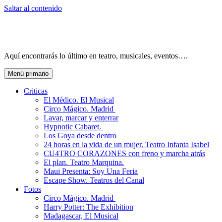
Saltar al contenido
Aquí encontrarás lo último en teatro, musicales, eventos….
Menú primario
Criticas
El Médico. El Musical
Circo Mágico. Madrid
Lavar, marcar y enterrar
Hypnotic Cabaret.
Los Goya desde dentro
24 horas en la vida de un mujer. Teatro Infanta Isabel
CU4TRO CORAZONES con freno y marcha atrás
El plan. Teatro Marquina.
Maui Presenta: Soy Una Feria
Escape Show. Teatros del Canal
Fotos
Circo Mágico. Madrid
Harry Potter: The Exhibition
Madagascar, El Musical