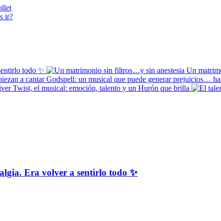
llet
s ir?
ntirlo todo ✨
Un matrimon
Godspell: un musical que puede generar prejuicios… ha
ver Twist, el musical: emoción, talento y un Hurón que brilla
. Era volver a sentirlo todo ✨