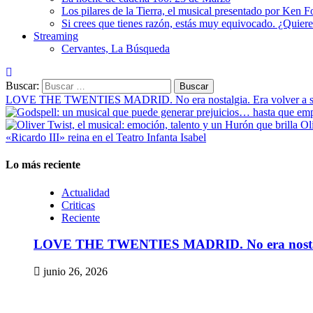
Los pilares de la Tierra, el musical presentado por Ken Fo
Si crees que tienes razón, estás muy equivocado. ¿Quiere
Streaming
Cervantes, La Búsqueda
Buscar:
LOVE THE TWENTIES MADRID. No era nostalgia. Era volver a se
Oli
«Ricardo III» reina en el Teatro Infanta Isabel
Lo más reciente
Actualidad
Criticas
Reciente
LOVE THE TWENTIES MADRID. No era nostalgia
junio 26, 2026