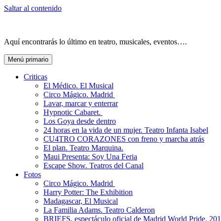
Saltar al contenido
Aquí encontrarás lo último en teatro, musicales, eventos….
Menú primario
Criticas
El Médico. El Musical
Circo Mágico. Madrid
Lavar, marcar y enterrar
Hypnotic Cabaret.
Los Goya desde dentro
24 horas en la vida de un mujer. Teatro Infanta Isabel
CU4TRO CORAZONES con freno y marcha atrás
El plan. Teatro Marquina.
Maui Presenta: Soy Una Feria
Escape Show. Teatros del Canal
Fotos
Circo Mágico. Madrid
Harry Potter: The Exhibition
Madagascar, El Musical
La Familia Adams. Teatro Calderon
BRIEFS, espectáculo oficial de Madrid World Pride. 20