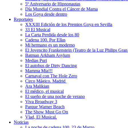
5º Aniversario de Hipnonautas
Día Mundial Contra el Cáncer de Mama
Los Goya desde dentro
Reportajes
XXXIII Edición de los Premios Goya en Sevilla
33 El Musical
La Carta Perdida desde los 80
Cadena 100. Por Ellas
Mi hermano es un moderno
El Jovencito Frankenstein (Teatro de la Luz Philips Gra
Batman Arkham Asylum
Medias Puri
El autobus de Dirty Dancing
Mamma Mia!!!
Carnaval con The Hole Zero
Circo Mágico. Madrid
Ara Malikian
El médico, el musical
El sueño de una noche de verano
Viva Broadway 3
Parque Warner Beach
The Show Must Go On
Vlad, El Musical.
Noticias
La noche de cadena 100. 23 de Marzo