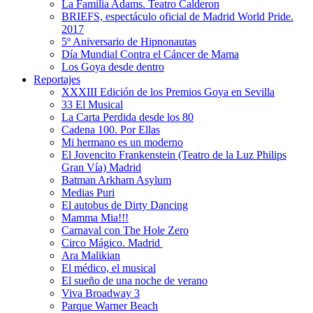
La Familia Adams. Teatro Calderon
BRIEFS, espectáculo oficial de Madrid World Pride.
2017
5º Aniversario de Hipnonautas
Día Mundial Contra el Cáncer de Mama
Los Goya desde dentro
Reportajes
XXXIII Edición de los Premios Goya en Sevilla
33 El Musical
La Carta Perdida desde los 80
Cadena 100. Por Ellas
Mi hermano es un moderno
El Jovencito Frankenstein (Teatro de la Luz Philips
Gran Vía) Madrid
Batman Arkham Asylum
Medias Puri
El autobus de Dirty Dancing
Mamma Mia!!!
Carnaval con The Hole Zero
Circo Mágico. Madrid
Ara Malikian
El médico, el musical
El sueño de una noche de verano
Viva Broadway 3
Parque Warner Beach