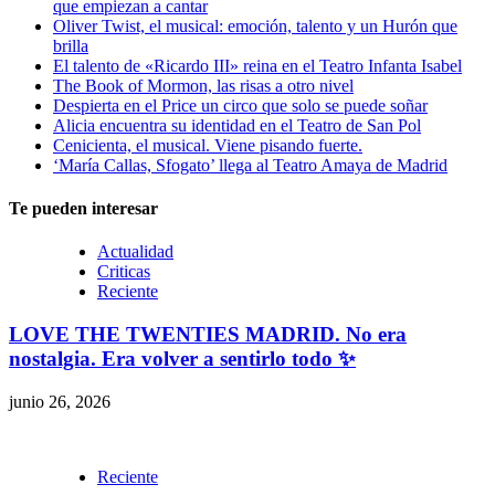
que empiezan a cantar
Oliver Twist, el musical: emoción, talento y un Hurón que
brilla
El talento de «Ricardo III» reina en el Teatro Infanta Isabel
The Book of Mormon, las risas a otro nivel
Despierta en el Price un circo que solo se puede soñar
Alicia encuentra su identidad en el Teatro de San Pol
Cenicienta, el musical. Viene pisando fuerte.
‘María Callas, Sfogato’ llega al Teatro Amaya de Madrid
Te pueden interesar
Actualidad
Criticas
Reciente
LOVE THE TWENTIES MADRID. No era
nostalgia. Era volver a sentirlo todo ✨
junio 26, 2026
Reciente