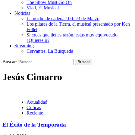
The Show Must Go On
Vlad, El Musical.
Noticias
La noche de cadena 100. 23 de Marzo
Los pilares de la Tierra, el musical presentado por Ken
Follet
Si crees que tienes razón, estás muy equivocado.
¿Quieres ir?
Streaming
Cervantes, La Búsqueda
Buscar:
Jesús Cimarro
Actualidad
Criticas
Reciente
El Éxito de la Temporada