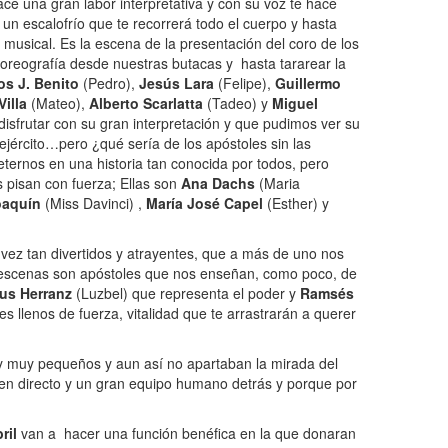
ce una gran labor interpretativa y con su voz te hace
 un escalofrío que te recorrerá todo el cuerpo y hasta
musical. Es la escena de la presentación del coro de los
 coreografía desde nuestras butacas y hasta tararear la
os J. Benito
(Pedro),
Jesús Lara
(Felipe),
Guillermo
illa
(Mateo),
Alberto Scarlatta
(Tadeo) y
Miguel
isfrutar con su gran interpretación y que pudimos ver su
ejército…pero ¿qué sería de los apóstoles sin las
ternos en una historia tan conocida por todos, pero
s pisan con fuerza; Ellas son
Ana Dachs
(Maria
oaquín
(Miss Davinci) ,
María José Capel
(Esther) y
a vez tan divertidos y atrayentes, que a más de uno nos
as escenas son apóstoles que nos enseñan, como poco, de
us Herranz
(Luzbel) que representa el poder y
Ramsés
 llenos de fuerza, vitalidad que te arrastrarán a querer
y muy pequeños y aun así no apartaban la mirada del
a en directo y un gran equipo humano detrás y porque por
ril
van a hacer una función benéfica en la que donaran