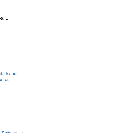
tos….
nta Isabel
atrás
d Pride. 2017