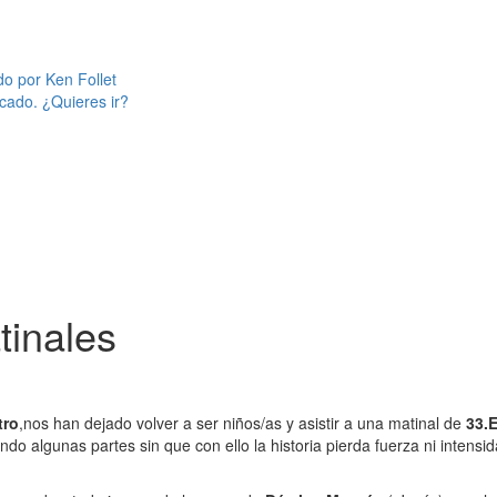
do por Ken Follet
cado. ¿Quieres ir?
tinales
tro
,nos han dejado volver a ser niños/as y asistir a una matinal de
33.E
ando algunas partes sin que con ello la historia pierda fuerza ni intens