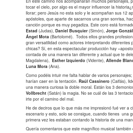
En este camino nos acompañarán muchos personajes, pe
tocar el cielo, por algo es el mayor influencer la histor
llorar; pero Jesús no esta solo y le acompañan sus 12 ap
apóstoles, que aparte de sacarnos una gran sonrisa, hace
canción porque es muy pegadiza. Este coro está formad
Estad
(Judas),
Daniel Busquier
(Simón),
Jorge Gonzál
Ángel Mota
(Bartolomé). Todos ellos grandes profesiona
gran versatilidad como actores interpretando diferentes 
chicas? Sí, en esta espectacular producción hay «aposto
contada de una manera tan diferente y actual que te dele
Magdalena),
Esther Izquierdo
(Vidente),
Allende Blan
Luna Mora
(Ana).
Como podéis intuir me falta hablar de varios personajes;
harían caer en la tentación.
Raúl Cassinero
(Caifás), li
una manera curiosa la doble moral. Están los 3 demonio
Vollbrecht
(Satán) la magia. No se cuál de las 3 tentaci
irte por el camino del mal.
He de deciros que lo que más me impresionó fué ver a c
escenario y esto, solo se consigue, cuando tienes una g
primera vez les estaban contando la historia de una mane
Quería comentaros que este magnífico musical también es