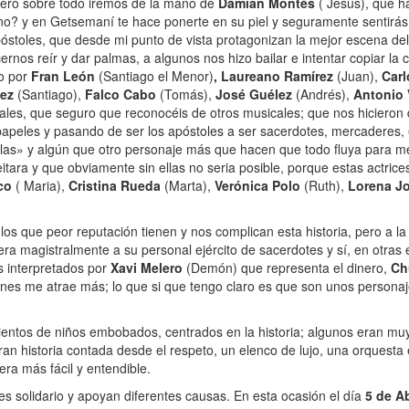
ro sobre todo iremos de la mano de
Dámian Montés
( Jesús), que ha
ia¿no? y en Getsemaní te hace ponerte en su piel y seguramente sentirás
óstoles, que desde mi punto de vista protagonizan la mejor escena del 
rnos reír y dar palmas, a algunos nos hizo bailar e intentar copiar la
o por
Fran León
(Santiago el Menor)
,
Laureano Ramírez
(Juan),
Carl
ez
(Santiago),
Falco Cabo
(Tomás),
José Guélez
(Andrés),
Antonio V
les, que seguro que reconocéis de otros musicales; que nos hicieron d
papeles y pasando de ser los apóstoles a ser sacerdotes, mercaderes, 
las» y algún que otro personaje más que hacen que todo fluya para me
itara y que obviamente sin ellas no seria posible, porque estas actrice
co
( Maria),
Cristina Rueda
(Marta),
Verónica Polo
(Ruth),
Lorena J
 los que peor reputación tienen y nos complican esta historia, pero a l
dera magistralmente a su personal ejército de sacerdotes y sí, en otr
s interpretados por
Xavi Melero
(Demón) que representa el dinero,
Ch
ones me atrae más; lo que si que tengo claro es que son unos personajes
ientos de niños embobados, centrados en la historia; algunos eran mu
ran historia contada desde el respeto, un elenco de lujo, una orquest
ra más fácil y entendible.
 solidario y apoyan diferentes causas. En esta ocasión el día
5 de Ab