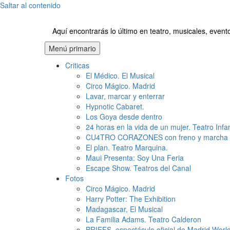
Saltar al contenido
Aquí encontrarás lo último en teatro, musicales, even
Menú primario
Criticas
El Médico. El Musical
Circo Mágico. Madrid
Lavar, marcar y enterrar
Hypnotic Cabaret.
Los Goya desde dentro
24 horas en la vida de un mujer. Teatro Infa
CU4TRO CORAZONES con freno y marcha 
El plan. Teatro Marquina.
Maui Presenta: Soy Una Feria
Escape Show. Teatros del Canal
Fotos
Circo Mágico. Madrid
Harry Potter: The Exhibition
Madagascar, El Musical
La Familia Adams. Teatro Calderon
BRIEFS, espectáculo oficial de Madrid Worl