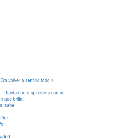
a volver a sentirlo todo ✨
os… hasta que empiezan a cantar
n que brilla
ta Isabel
soñar
Pol
adrid