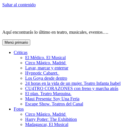
Saltar al contenido
Aquí encontrarás lo último en teatro, musicales, eventos….
Menú primario
Criticas
El Médico. El Musical
Circo Mágico. Madrid
Lavar, marcar y enterrar
Hypnotic Cabaret.
Los Goya desde dentro
24 horas en la vida de un mujer. Teatro Infanta Isabel
CU4TRO CORAZONES con freno y marcha atrás
El plan. Teatro Marquina.
Maui Presenta: Soy Una Feria
Escape Show. Teatros del Canal
Fotos
Circo Mágico. Madrid
Harry Potter: The Exhibition
Madagascar, El Musical