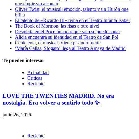
que empiezan a cantar
Oliver Twist, el musical: emoción, talento y un Hurón que
brilla
El talento de «Ricardo III» reina en el Teatro Infanta Isabel
The Book of Mormon, las risas a otro nivel
Despierta en el Price un circo que solo se puede soñar
Alicia encuentra su identidad en el Teatro de San Pol
Cenicienta, el musical. Viene pisando fuerte.
‘María Callas, Sfogato’ llega al Teatro Amaya de Madrid
Te pueden interesar
Actualidad
Criticas
Reciente
LOVE THE TWENTIES MADRID. No era
nostalgia. Era volver a sentirlo todo ✨
junio 26, 2026
Reciente