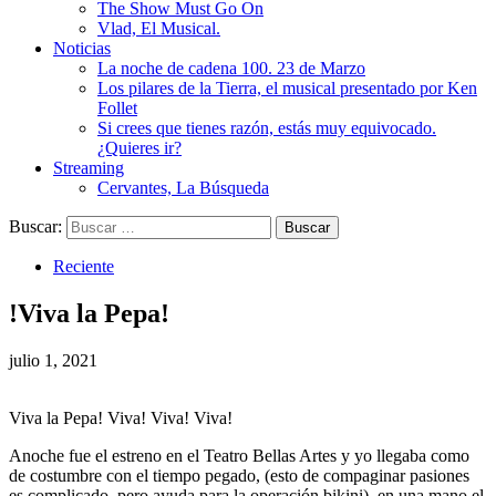
The Show Must Go On
Vlad, El Musical.
Noticias
La noche de cadena 100. 23 de Marzo
Los pilares de la Tierra, el musical presentado por Ken
Follet
Si crees que tienes razón, estás muy equivocado.
¿Quieres ir?
Streaming
Cervantes, La Búsqueda
Buscar:
Reciente
!Viva la Pepa!
julio 1, 2021
Viva la Pepa! Viva! Viva! Viva!
Anoche fue el estreno en el Teatro Bellas Artes y yo llegaba como
de costumbre con el tiempo pegado, (esto de compaginar pasiones
es complicado, pero ayuda para la operación bikini), en una mano el