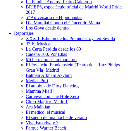
La Familia Adams. Teatro Calderon
BRIEFS, espectáculo oficial de Madrid World Pride.
2017
5º Aniversario de Hipnonautas
Día Mundial Contra el Cáncer de Mama
Los Goya desde dentro
Reportajes
XXXIII Edición de los Premios Goya en Sevilla
33 El Musical
La Carta Perdida desde los 80
Cadena 100. Por Ellas
Mi hermano es un moderno
El Jovencito Frankenstein (Teatro de la Luz Philips
Gran Vía) Madrid
Batman Arkham Asylum
Medias Puri
El autobus de Dirty Dancing
Mamma Mia!!!
Carnaval con The Hole Zero
Circo Mágico. Madrid
Ara Malikian
El médico, el musical
El sueño de una noche de verano
Viva Broadway 3
Parque Warner Beach