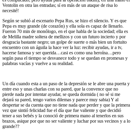
Ventolin en otra las entradas; sí en más de un ataque de risa lo
necesité!
Según se subió al escenario Pepa Rus, se hizo el silencio. Y es que
Pepa es muy grande (de corazón) y ella sola es capaz de llenarlo.
Fueron 70 min de monólogo, en el que habla de la sociedad; ella es
de Melilla madre soltera de mellizos y con un futuro incierto y por
desgracia bastante negro; un golpe de suerte o más bien un fortuito
encuentro con un águila la hace ver la luz: recibir ayudas, ir a tv,
hacerse famosa y ser querida…casi es como una heroína…pero
según pasa el tiempo se desvanece todo y se quedan en promesas y
palabras vacías y vuelve a su realidad.
Un día cuando esta a un paso de la depresión se le abre una puerta y
entre eso y unas charlas con su pared, que la convence que no
pierde nada por intentar ayudar, se queda dormida ( no sé si me
dejará su pared, tengo varios dilemas y parece muy sabia) Y al
despertar se da cuenta que no tiene nada que perder y que la primera
vez que sintió felicidad fue el día que fue valiente y que decidió
tener a sus bebés y la conoció de primera mano al tenerlos en sus
brazos, asique por que no ser valiente y luchar por sus vecinos y a lo
grande??