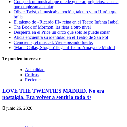
Godspell: un musical que puede generar prejuicios… hasta
que empiezan a cantar
Oliver Twist, el musical: emoción, talento y un Hurón que
brilla
El talento de «Ricardo III» reina en el Teatro Infanta Isabel
The Book of Mormon, las risas a otro nivel
Despierta en el Price un circo que solo se puede soñar
Alicia encuentra su identidad en el Teatro de San Pol
Cenicienta, el musical. Viene pisando fuerte.
‘María Callas, Sfogato’ llega al Teatro Amaya de Madrid
Te pueden interesar
Actualidad
Criticas
Reciente
LOVE THE TWENTIES MADRID. No era
nostalgia. Era volver a sentirlo todo ✨
junio 26, 2026