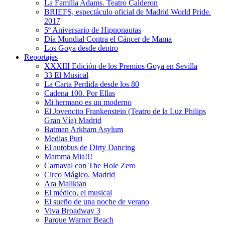
La Familia Adams. Teatro Calderon
BRIEFS, espectáculo oficial de Madrid World Pride.
2017
5º Aniversario de Hipnonautas
Día Mundial Contra el Cáncer de Mama
Los Goya desde dentro
Reportajes
XXXIII Edición de los Premios Goya en Sevilla
33 El Musical
La Carta Perdida desde los 80
Cadena 100. Por Ellas
Mi hermano es un moderno
El Jovencito Frankenstein (Teatro de la Luz Philips
Gran Vía) Madrid
Batman Arkham Asylum
Medias Puri
El autobus de Dirty Dancing
Mamma Mia!!!
Carnaval con The Hole Zero
Circo Mágico. Madrid
Ara Malikian
El médico, el musical
El sueño de una noche de verano
Viva Broadway 3
Parque Warner Beach