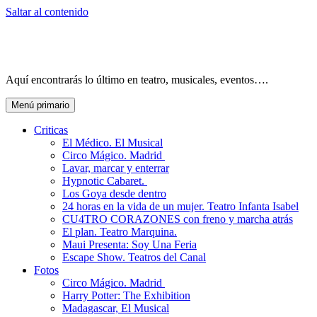
Saltar al contenido
Aquí encontrarás lo último en teatro, musicales, eventos….
Menú primario
Criticas
El Médico. El Musical
Circo Mágico. Madrid
Lavar, marcar y enterrar
Hypnotic Cabaret.
Los Goya desde dentro
24 horas en la vida de un mujer. Teatro Infanta Isabel
CU4TRO CORAZONES con freno y marcha atrás
El plan. Teatro Marquina.
Maui Presenta: Soy Una Feria
Escape Show. Teatros del Canal
Fotos
Circo Mágico. Madrid
Harry Potter: The Exhibition
Madagascar, El Musical