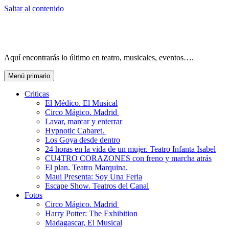
Saltar al contenido
Aquí encontrarás lo último en teatro, musicales, eventos….
Menú primario
Criticas
El Médico. El Musical
Circo Mágico. Madrid
Lavar, marcar y enterrar
Hypnotic Cabaret.
Los Goya desde dentro
24 horas en la vida de un mujer. Teatro Infanta Isabel
CU4TRO CORAZONES con freno y marcha atrás
El plan. Teatro Marquina.
Maui Presenta: Soy Una Feria
Escape Show. Teatros del Canal
Fotos
Circo Mágico. Madrid
Harry Potter: The Exhibition
Madagascar, El Musical