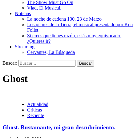
The Show Must Go On
Vlad, El Musical.
Noticias
La noche de cadena 100. 23 de Marzo
Los pilares de la Tierra, el musical presentado por Ken
Follet
Si crees que tienes razón, estás muy equivocado.
¿Quieres ir?
Streaming
Cervantes, La Búsqueda
Buscar:
Ghost
Actualidad
Criticas
Reciente
Ghost. Bustamante, mi gran descubrimiento.