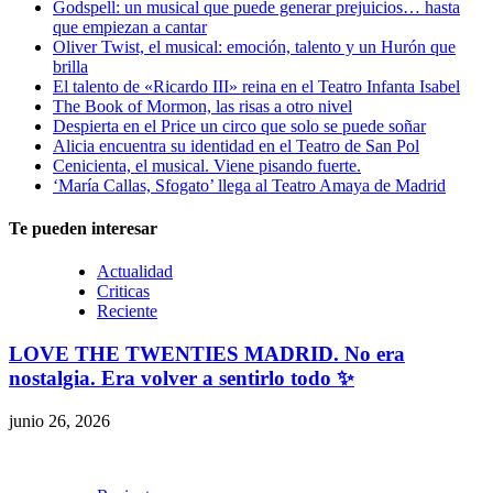
Godspell: un musical que puede generar prejuicios… hasta
que empiezan a cantar
Oliver Twist, el musical: emoción, talento y un Hurón que
brilla
El talento de «Ricardo III» reina en el Teatro Infanta Isabel
The Book of Mormon, las risas a otro nivel
Despierta en el Price un circo que solo se puede soñar
Alicia encuentra su identidad en el Teatro de San Pol
Cenicienta, el musical. Viene pisando fuerte.
‘María Callas, Sfogato’ llega al Teatro Amaya de Madrid
Te pueden interesar
Actualidad
Criticas
Reciente
LOVE THE TWENTIES MADRID. No era
nostalgia. Era volver a sentirlo todo ✨
junio 26, 2026