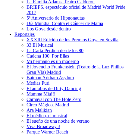
La Familia Adams. Teatro Calderon
BRIEFS, espectáculo oficial de Madrid World Pride.
2017
5º Aniversario de Hipnonautas
Día Mundial Contra el Cáncer de Mama
Los Goya desde dentro
Reportajes
XXXIII Edición de los Premios Goya en Sevilla
33 El Musical
La Carta Perdida desde los 80
Cadena 100. Por Ellas
Mi hermano es un moderno
El Jovencito Frankenstein (Teatro de la Luz Philips
Gran Vía) Madrid
Batman Arkham Asylum
Medias Puri
El autobus de Dirty Dancing
Mamma Mia!!!
Carnaval con The Hole Zero
Circo Mágico. Madrid
Ara Malikian
El médico, el musical
El sueño de una noche de verano
Viva Broadway 3
Parque Warner Beach