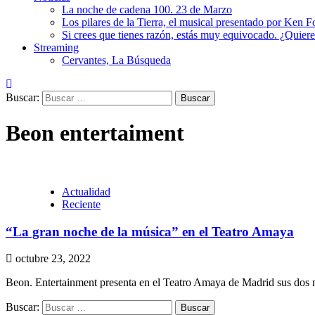
La noche de cadena 100. 23 de Marzo
Los pilares de la Tierra, el musical presentado por Ken Fo
Si crees que tienes razón, estás muy equivocado. ¿Quiere
Streaming
Cervantes, La Búsqueda
Buscar:
Beon entertaiment
Actualidad
Reciente
“La gran noche de la música” en el Teatro Amaya
octubre 23, 2022
Beon. Entertainment presenta en el Teatro Amaya de Madrid sus dos nu
Buscar: