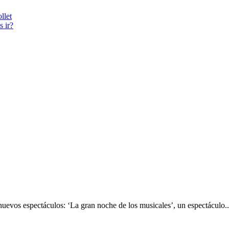
llet
s ir?
evos espectáculos: ‘La gran noche de los musicales’, un espectáculo..