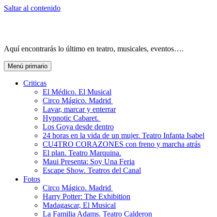
Saltar al contenido
Aquí encontrarás lo último en teatro, musicales, eventos….
Menú primario
Criticas
El Médico. El Musical
Circo Mágico. Madrid
Lavar, marcar y enterrar
Hypnotic Cabaret.
Los Goya desde dentro
24 horas en la vida de un mujer. Teatro Infanta Isabel
CU4TRO CORAZONES con freno y marcha atrás
El plan. Teatro Marquina.
Maui Presenta: Soy Una Feria
Escape Show. Teatros del Canal
Fotos
Circo Mágico. Madrid
Harry Potter: The Exhibition
Madagascar, El Musical
La Familia Adams. Teatro Calderon