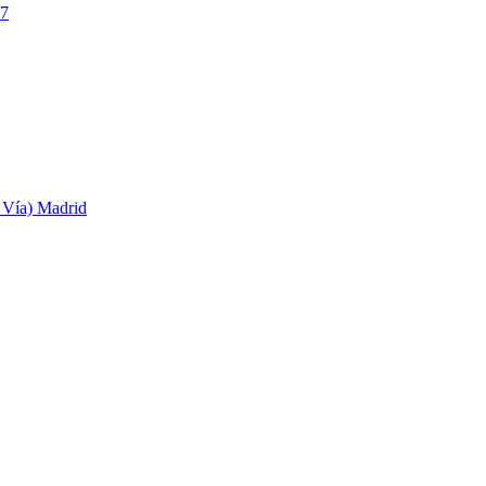
17
n Vía) Madrid