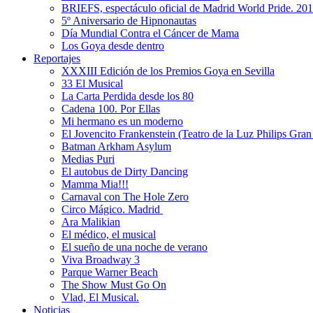
BRIEFS, espectáculo oficial de Madrid World Pride. 20
5º Aniversario de Hipnonautas
Día Mundial Contra el Cáncer de Mama
Los Goya desde dentro
Reportajes
XXXIII Edición de los Premios Goya en Sevilla
33 El Musical
La Carta Perdida desde los 80
Cadena 100. Por Ellas
Mi hermano es un moderno
El Jovencito Frankenstein (Teatro de la Luz Philips Gra
Batman Arkham Asylum
Medias Puri
El autobus de Dirty Dancing
Mamma Mia!!!
Carnaval con The Hole Zero
Circo Mágico. Madrid
Ara Malikian
El médico, el musical
El sueño de una noche de verano
Viva Broadway 3
Parque Warner Beach
The Show Must Go On
Vlad, El Musical.
Noticias