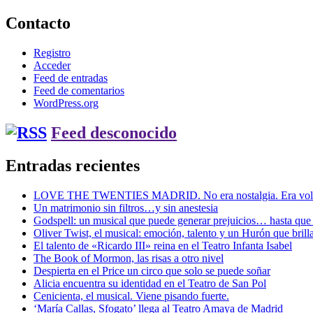
Contacto
Registro
Acceder
Feed de entradas
Feed de comentarios
WordPress.org
Feed desconocido
Entradas recientes
LOVE THE TWENTIES MADRID. No era nostalgia. Era volver
Un matrimonio sin filtros…y sin anestesia
Godspell: un musical que puede generar prejuicios… hasta que
Oliver Twist, el musical: emoción, talento y un Hurón que brill
El talento de «Ricardo III» reina en el Teatro Infanta Isabel
The Book of Mormon, las risas a otro nivel
Despierta en el Price un circo que solo se puede soñar
Alicia encuentra su identidad en el Teatro de San Pol
Cenicienta, el musical. Viene pisando fuerte.
‘María Callas, Sfogato’ llega al Teatro Amaya de Madrid