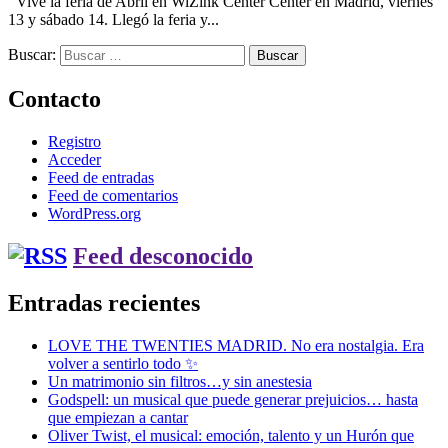
Vive la feria de Abril en WiZink Center Center en Madrid, viernes
13 y sábado 14. Llegó la feria y...
Buscar:
Contacto
Registro
Acceder
Feed de entradas
Feed de comentarios
WordPress.org
Feed desconocido
Entradas recientes
LOVE THE TWENTIES MADRID. No era nostalgia. Era
volver a sentirlo todo ✨
Un matrimonio sin filtros…y sin anestesia
Godspell: un musical que puede generar prejuicios… hasta
que empiezan a cantar
Oliver Twist, el musical: emoción, talento y un Hurón que