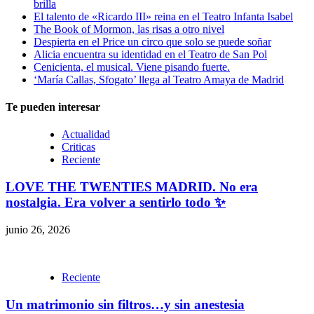
brilla
El talento de «Ricardo III» reina en el Teatro Infanta Isabel
The Book of Mormon, las risas a otro nivel
Despierta en el Price un circo que solo se puede soñar
Alicia encuentra su identidad en el Teatro de San Pol
Cenicienta, el musical. Viene pisando fuerte.
‘María Callas, Sfogato’ llega al Teatro Amaya de Madrid
Te pueden interesar
Actualidad
Criticas
Reciente
LOVE THE TWENTIES MADRID. No era
nostalgia. Era volver a sentirlo todo ✨
junio 26, 2026
Reciente
Un matrimonio sin filtros…y sin anestesia