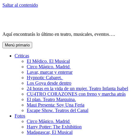
Saltar al contenido
Aquí encontrarás lo último en teatro, musicales, eventos….
Menú primario
Criticas
El Médico. El Musical
Circo Mágico. Madrid
Lavar, marcar y enterrar
Hypnotic Cabaret.
Los Goya desde dentro
24 horas en la vida de un mujer. Teatro Infanta Isabel
CU4TRO CORAZONES con freno y marcha atrás
El plan. Teatro Marquina.
Maui Presenta: Soy Una Feria
Escape Show. Teatros del Canal
Fotos
Circo Mágico. Madrid
Harry Potter: The Exhibition
Madagascar, El Musical