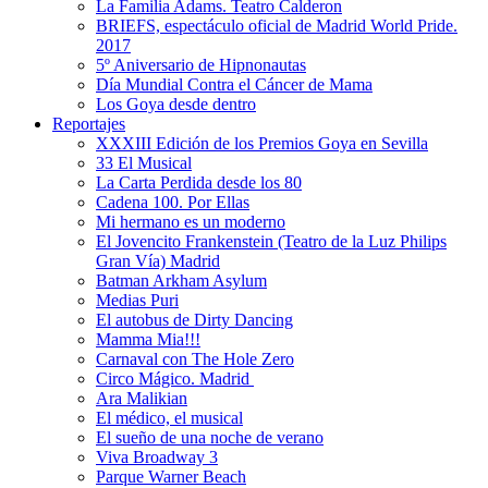
La Familia Adams. Teatro Calderon
BRIEFS, espectáculo oficial de Madrid World Pride.
2017
5º Aniversario de Hipnonautas
Día Mundial Contra el Cáncer de Mama
Los Goya desde dentro
Reportajes
XXXIII Edición de los Premios Goya en Sevilla
33 El Musical
La Carta Perdida desde los 80
Cadena 100. Por Ellas
Mi hermano es un moderno
El Jovencito Frankenstein (Teatro de la Luz Philips
Gran Vía) Madrid
Batman Arkham Asylum
Medias Puri
El autobus de Dirty Dancing
Mamma Mia!!!
Carnaval con The Hole Zero
Circo Mágico. Madrid
Ara Malikian
El médico, el musical
El sueño de una noche de verano
Viva Broadway 3
Parque Warner Beach