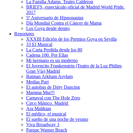
La Familia Adams. Teatro Calderon
BRIEFS, espectáculo oficial de Madrid World Pride.
2017
5º Aniversario de Hipnonautas
Día Mundial Contra el Cáncer de Mama
Los Goya desde dentro
Reportajes
XXXIII Edición de los Premios Goya en Sevilla
33 El Musical
La Carta Perdida desde los 80
Cadena 100. Por Ellas
Mi hermano es un moderno
El Jovencito Frankenstein (Teatro de la Luz Philips
Gran Vía) Madrid
Batman Arkham Asylum
Medias Puri
El autobus de Dirty Dancing
Mamma Mia!!!
Carnaval con The Hole Zero
Circo Mágico. Madrid
Ara Malikian
El médico, el musical
El sueño de una noche de verano
Viva Broadway 3
Parque Warner Beach