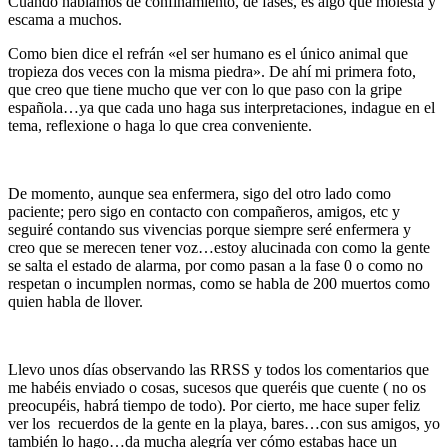
Cuando hablamos de confinamiento, de fases, es algo que molesta y
escama a muchos.
Como bien dice el refrán «el ser humano es el único animal que
tropieza dos veces con la misma piedra». De ahí mi primera foto,
que creo que tiene mucho que ver con lo que paso con la gripe
española…ya que cada uno haga sus interpretaciones, indague en el
tema, reflexione o haga lo que crea conveniente.
De momento, aunque sea enfermera, sigo del otro lado como
paciente; pero sigo en contacto con compañeros, amigos, etc y
seguiré contando sus vivencias porque siempre seré enfermera y
creo que se merecen tener voz…estoy alucinada con como la gente
se salta el estado de alarma, por como pasan a la fase 0 o como no
respetan o incumplen normas, como se habla de 200 muertos como
quien habla de llover.
Llevo unos días observando las RRSS y todos los comentarios que
me habéis enviado o cosas, sucesos que queréis que cuente ( no os
preocupéis, habrá tiempo de todo). Por cierto, me hace super feliz
ver los recuerdos de la gente en la playa, bares…con sus amigos, yo
también lo hago…da mucha alegría ver cómo estabas hace un