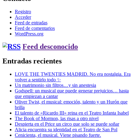
Registro
Acceder
Feed de entradas
Feed de comentarios
WordPress.org
Feed desconocido
Entradas recientes
LOVE THE TWENTIES MADRID. No era nostalgia. Era
volver a sentirlo todo ✨
Un matrimonio sin filtros…y sin anestesia
Godspell: un musical que puede generar prejuicios… hasta
que empiezan a cantar
Oliver Twist, el musical: emoción, talento y un Hurón que
brilla
El talento de «Ricardo III» reina en el Teatro Infanta Isabel
The Book of Mormon, las risas a otro nivel
Despierta en el Price un circo que solo se puede soñar
Alicia encuentra su identidad en el Teatro de San Pol
Cenicienta, el musical. Viene pisando fuerte.