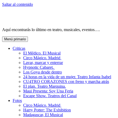
Saltar al contenido
Aquí encontrarás lo último en teatro, musicales, eventos….
Menú primario
Criticas
El Médico. El Musical
Circo Mágico. Madrid
Lavar, marcar y enterrar
Hypnotic Cabaret.
Los Goya desde dentro
24 horas en la vida de un mujer. Teatro Infanta Isabel
CU4TRO CORAZONES con freno y marcha atrás
El plan. Teatro Marquina.
Maui Presenta: Soy Una Feria
Escape Show. Teatros del Canal
Fotos
Circo Mágico. Madrid
Harry Potter: The Exhibition
Madagascar, El Musical