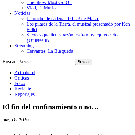
The Show Must Go On
Vlad, El Musical.
Noticias
La noche de cadena 100. 23 de Marzo
Los pilares de la Tierra, el musical presentado por Ken
Follet
Si crees que tienes razón, estás muy equivocado.
¿Quieres ir?
Streaming
Cervantes, La Búsqueda
Buscar:
Actualidad
Criticas
Fotos
Reciente
Reportajes
El fin del confinamiento o no…
mayo 8, 2020