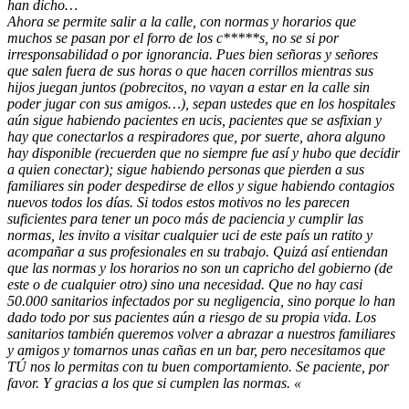
han dicho…
Ahora se permite salir a la calle, con normas y horarios que
muchos se pasan por el forro de los c*****s, no se si por
irresponsabilidad o por ignorancia. Pues bien señoras y señores
que salen fuera de sus horas o que hacen corrillos mientras sus
hijos juegan juntos (pobrecitos, no vayan a estar en la calle sin
poder jugar con sus amigos…), sepan ustedes que en los hospitales
aún sigue habiendo pacientes en ucis, pacientes que se asfixian y
hay que conectarlos a respiradores que, por suerte, ahora alguno
hay disponible (recuerden que no siempre fue así y hubo que decidir
a quien conectar); sigue habiendo personas que pierden a sus
familiares sin poder despedirse de ellos y sigue habiendo contagios
nuevos todos los días. Si todos estos motivos no les parecen
suficientes para tener un poco más de paciencia y cumplir las
normas, les invito a visitar cualquier uci de este país un ratito y
acompañar a sus profesionales en su trabajo. Quizá así entiendan
que las normas y los horarios no son un capricho del gobierno (de
este o de cualquier otro) sino una necesidad. Que no hay casi
50.000 sanitarios infectados por su negligencia, sino porque lo han
dado todo por sus pacientes aún a riesgo de su propia vida. Los
sanitarios también queremos volver a abrazar a nuestros familiares
y amigos y tomarnos unas cañas en un bar, pero necesitamos que
TÚ nos lo permitas con tu buen comportamiento. Se paciente, por
favor. Y gracias a los que si cumplen las normas. «