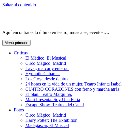
Saltar al contenido
Aquí encontrarás lo último en teatro, musicales, eventos….
Menú primario
Criticas
El Médico. El Musical
Circo Mágico. Madrid
Lavar, marcar y enterrar
Hypnotic Cabaret.
Los Goya desde dentro
24 horas en la vida de un mujer. Teatro Infanta Isabel
CU4TRO CORAZONES con freno y marcha atrás
El plan. Teatro Marquina.
Maui Presenta: Soy Una Feria
Escape Show. Teatros del Canal
Fotos
Circo Mágico. Madrid
Harry Potter: The Exhibition
Madagascar, El Musical