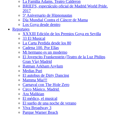
La Familia Adams. Teatro Calderon
BRIEFS, espectáculo oficial de Madrid World Pride.
2017
5º Aniversario de Hipnonautas
Día Mundial Contra el Cáncer de Mama
Los Goya desde dentro
Reportajes
XXXIII Edición de los Premios Goya en Sevilla
33 El Musical
La Carta Perdida desde los 80
Cadena 100. Por Ellas
Mi hermano es un moderno
El Jovencito Frankenstein (Teatro de la Luz Philips
Gran Vía) Madrid
Batman Arkham Asylum
Medias Puri
El autobus de Dirty Dancing
Mamma Mia!!!
Carnaval con The Hole Zero
Circo Mágico. Madrid
Ara Malikian
El médico, el musical
El sueño de una noche de verano
Viva Broadway 3
Parque Warner Beach