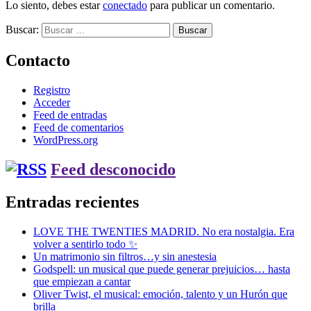
Lo siento, debes estar
conectado
para publicar un comentario.
Buscar:
Contacto
Registro
Acceder
Feed de entradas
Feed de comentarios
WordPress.org
Feed desconocido
Entradas recientes
LOVE THE TWENTIES MADRID. No era nostalgia. Era
volver a sentirlo todo ✨
Un matrimonio sin filtros…y sin anestesia
Godspell: un musical que puede generar prejuicios… hasta
que empiezan a cantar
Oliver Twist, el musical: emoción, talento y un Hurón que
brilla