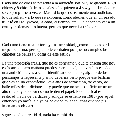
Cada uno de ellos se presenta a la audición son 24 y se quedan 18 (8
chicos y 8 chicas) de los cuales solo quieren a 4 y 4 y aquí es donde
se ve por primera vez en Madrid lo que es realmente una audición,
lo que sufren y a lo que se exponen; como alguien que en un pasado
triunfó en Hollywood, la edad, el tiempo, etc… la hacen volver a un
coro y es demasiado buena, pero es que necesita trabajar.
Cada uno tiene una historia y una necesidad, ¿cómo puedes ser la
mejor bailarina, pero que no te contraten porque no cumples los
cánones de belleza y cosas de este estilo?.
Es una profesión frágil, que no es constante y que te enseña que hoy
estás arriba, pero mañana puedes caer… si alguna vez has estado en
una audición te vas a sentir identificado con ellos, alguno de los
personajes te representa y si no deberías verlo porque ese bailarín
que ves en un espectáculo lleva años de formación, de canto, de
baile miles de audiciones… y puede que no sea lo suficientemente
alto o bajo y solo por eso no le den el papel. Este musical es la
realidad, habla de verdades y aunque se estrenó en 1985 (por aquel
entonces yo nacía, ala ya os he dicho mi edad, cosa que tod@s
intentamos obviar)
sigue siendo la realidad, nada ha cambiado.