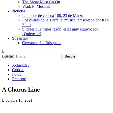
The Show Must Go On
Vlad, El Musical.
Noticias
La noche de cadena 100. 23 de Marzo
Los pilares de la Tierra, el musical presentado por Ken
Follet
Si crees que tienes razón, estás muy equivocado.
¿Quieres ir?
Streaming
Cervantes, La Búsqueda
Buscar:
Actualidad
Criticas
Fotos
Reciente
A Chorus Line
octubre 16, 2021